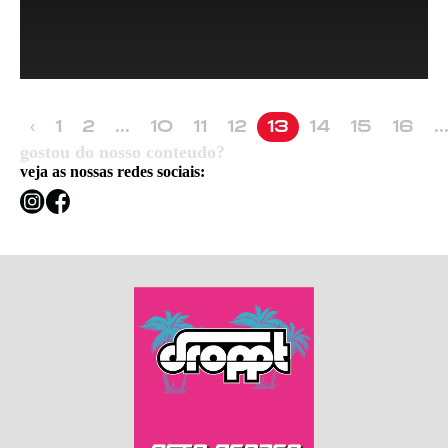
1
2
...
10
11
12
13
14
15
16
..
‹
gostou do nosso conteudo?
veja as nossas redes sociais: