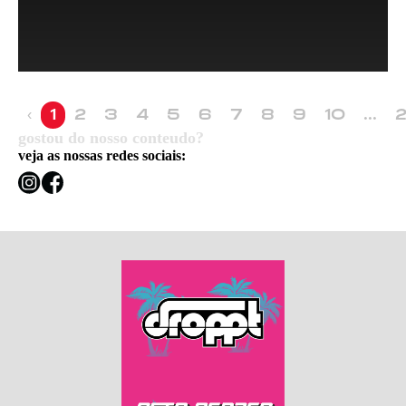
1
2
3
4
5
6
7
8
9
10
...
‹
gostou do nosso conteudo?
veja as nossas redes sociais: