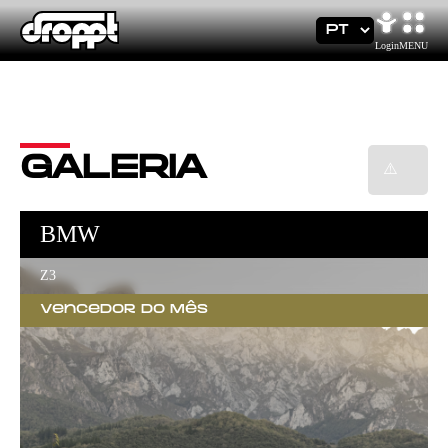
×
Login
MENU
GALERIA
BMW
Z3
Vencedor do Mês