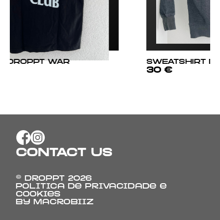
SWEATSHIRT DROPPT
Fita d
30 €
3 €
CONTACT US
© Droppt
2026
Politica de Privacidade e
Cookies
By
Macrobiiz