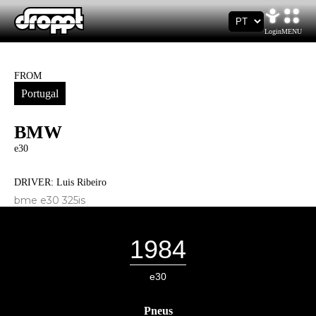
Login
MENU
FROM
Portugal
BMW
e30
DRIVER:
Luis Ribeiro
bme e30 325is
1984
e30
Pneus