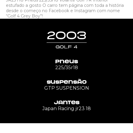
JR23 r18 Pneus 225/35r18 Volante Golf 7R Interior
estufado a gosto O carro tem página com toda a história
desde o começo no Facebook e Instagram com nome
“Golf 4 Grey Boy”!
2003
Golf 4
Pneus
225/35r18
Suspensão
GTP SUSPENSION
Jantes
Japan Racing jr23 18