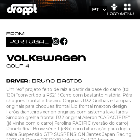
Login
MENU
FROM
Portugal
Volkswagen
Golf 4
DRIVER:
Bruno Bastos
Um “ex” projeto feito de raiz a partir da base do carro (tdi
130) “convertido a R32” ! Carro com bastante história. Pára-
choques frontal e traseiro Originais R32 Grelhas e tampas
originais para choques frontal Lip frontal maxton design
Faróis dianteiros xenon originais com sistema lava faróis
Símbolo grelha frontal R32 original Aileron “CARACTÉRE”
(já vinha com o carro) Farolins PACIFIC (versão do carro)
Panela final Bmw série 1 (e8x) com bifurcação para dupla
saída Suspensão GTP SUSPENSION Jantes Japan Racing