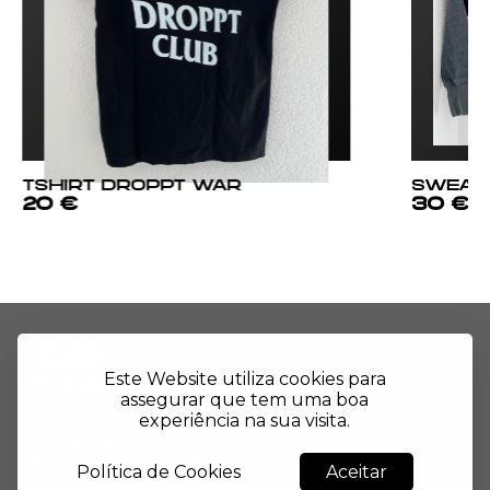
TSHIRT DROPPT WAR
SWEATSHI
20 €
30 €
Este Website utiliza cookies para
CONTACT US
assegurar que tem uma boa
experiência na sua visita.
© Droppt
2026
Politica de Privacidade e
Política de Cookies
Aceitar
Cookies